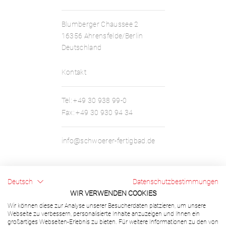
Blumberger Chaussee 2
16356 Ahrensfelde/Berlin
Deutschland
Kontakt
Tel:
+49 30 938 99-0
Fax:
+49 30 930 94 34
info@schwoerer-fertigbad.de
Deutsch
Datenschutzbestimmungen
Rechtliches
WIR VERWENDEN COOKIES
Wir können diese zur Analyse unserer Besucherdaten platzieren, um unsere
Webseite zu verbessern, personalisierte Inhalte anzuzeigen und Ihnen ein
Impressum
großartiges Webseiten-Erlebnis zu bieten. Für weitere Informationen zu den von