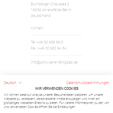
Blumberger Chaussee 2
16356 Ahrensfelde/Berlin
Deutschland
Kontakt
Tel:
+49 30 938 99-0
Fax:
+49 30 930 94 34
info@schwoerer-fertigbad.de
Deutsch
Datenschutzbestimmungen
Rechtliches
WIR VERWENDEN COOKIES
Wir können diese zur Analyse unserer Besucherdaten platzieren, um unsere
Webseite zu verbessern, personalisierte Inhalte anzuzeigen und Ihnen ein
Impressum
großartiges Webseiten-Erlebnis zu bieten. Für weitere Informationen zu den von
Rechtliche Hinweise
uns verwendeten Cookies öffnen Sie die Einstellungen.